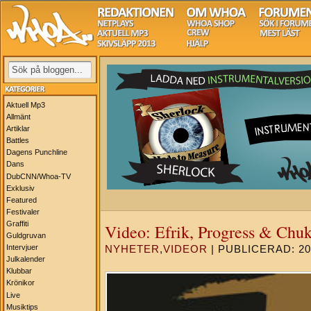
Aktuell Mp3
Allmänt
Artiklar
Battles
Dagens Punchline
Dans
DubCNN/Whoa-TV
Exklusiv
Featured
Festivaler
Graffiti
Video: Efrik, Progress & Chu
Guldgruvan
Intervjuer
NYHETER
,
VIDEOR
| PUBLICERAD: 201
Julkalender
Klubbar
Krönikor
Live
Musiktips