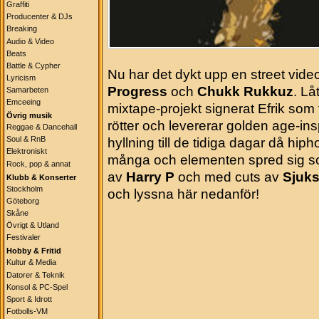
Graffiti
Producenter & DJs
Breaking
Audio & Video
Beats
Battle & Cypher
Nu har det dykt upp en street video 
Lyricism
Progress
och
Chukk Rukkuz
. Lå
Samarbeten
Emceeing
mixtape-projekt signerat Efrik som
Övrig musik
rötter och levererar golden age-in
Reggae & Dancehall
Soul & RnB
hyllning till de tidiga dagar då hi
Elektroniskt
många och elementen spred sig som
Rock, pop & annat
av
Harry P
och med cuts av
Sjuk
Klubb & Konserter
Stockholm
och lyssna här nedanför!
Göteborg
Skåne
Övrigt & Utland
Festivaler
Hobby & Fritid
Kultur & Media
Datorer & Teknik
Konsol & PC-Spel
Sport & Idrott
Fotbolls-VM