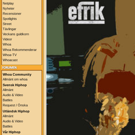
Netplay
Nyheter
Recensioner
Spotlights
Street
Tävlingar
Veckans guldkorn
Videor
Whoa
Whoa Rekommenderar
Whoa-TV
Whoacast
Whoa Community
Allmänt om whoa
Svensk Hiphop
Allmänt
Audio & Video
Battles
Request / Önska
Utländsk Hiphop
Allmänt
Audio & Video
Battles
Vår Hiphop