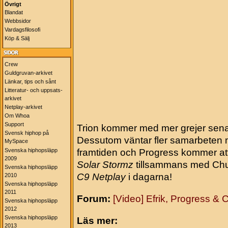
Övrigt
Blandat
Webbsidor
Vardagsfilosofi
Köp & Sälj
Crew
Guldgruvan-arkivet
Länkar, tips och sånt
Litteratur- och uppsats-
arkivet
Netplay-arkivet
Om Whoa
Support
Trion kommer med mer grejer senare
Svensk hiphop på
Dessutom väntar fler samarbeten m
MySpace
Svenska hiphopsläpp
framtiden och Progress kommer att
2009
Solar Stormz
tillsammans med Chu
Svenska hiphopsläpp
C9 Netplay
i dagarna!
2010
Svenska hiphopsläpp
2011
Forum:
[Video] Efrik, Progress &
Svenska hiphopsläpp
2012
Svenska hiphopsläpp
Läs mer:
2013