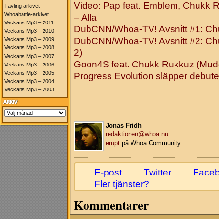
Video: Pap feat. Emblem, Chukk 
Tävling-arkivet
Whoabattle-arkivet
– Alla
Veckans Mp3 – 2011
DubCNN/Whoa-TV! Avsnitt #1: Chu
Veckans Mp3 – 2010
DubCNN/Whoa-TV! Avsnitt #2: Chu
Veckans Mp3 – 2009
Veckans Mp3 – 2008
2)
Veckans Mp3 – 2007
Goon4S feat. Chukk Rukkuz (Muddy
Veckans Mp3 – 2006
Veckans Mp3 – 2005
Progress Evolution släpper debut
Veckans Mp3 – 2004
Veckans Mp3 – 2003
Jonas Fridh
redaktionen@whoa.nu
erupt
på Whoa Community
E-post
Twitter
Face
Fler tjänster?
Kommentarer