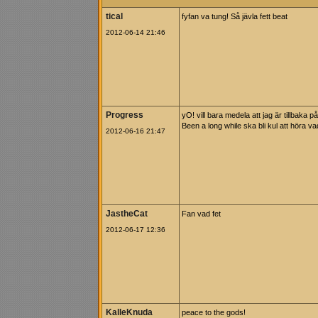
tical
fyfan va tung! Så jävla fett beat
2012-06-14 21:46
Progress
yO! vill bara medela att jag är tillbaka 
Been a long while ska bli kul att höra
2012-06-16 21:47
JastheCat
Fan vad fet
2012-06-17 12:36
KalleKnuda
peace to the gods!