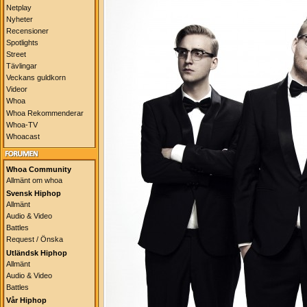
Netplay
Nyheter
Recensioner
Spotlights
Street
Tävlingar
Veckans guldkorn
Videor
Whoa
Whoa Rekommenderar
Whoa-TV
Whoacast
Whoa Community
Allmänt om whoa
Svensk Hiphop
Allmänt
Audio & Video
Battles
Request / Önska
Utländsk Hiphop
Allmänt
Audio & Video
Battles
Vår Hiphop