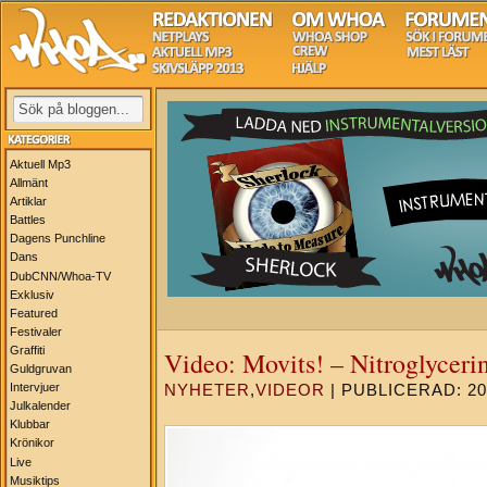
Aktuell Mp3
Allmänt
Artiklar
Battles
Dagens Punchline
Dans
DubCNN/Whoa-TV
Exklusiv
Featured
Festivaler
Graffiti
Video: Movits! – Nitroglyceri
Guldgruvan
Intervjuer
NYHETER
,
VIDEOR
| PUBLICERAD: 201
Julkalender
Klubbar
Krönikor
Live
Musiktips