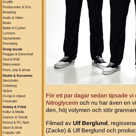
Graffiti
Producenter & DJs
Breaking
Audio & Video
Beats
Battle & Cypher
Lyricism
Samarbeten
Emceeing
Övrig musik
Reggae & Dancehall
Soul & RnB
Elektroniskt
Rock, pop & annat
Klubb & Konserter
Stockholm
Göteborg
Skåne
För ett par dagar sedan tipsade v
Övrigt & Utland
Festivaler
Nitroglycerin
och nu har även en vide
Hobby & Fritid
den, höj volymen och stör grannar
Kultur & Media
Datorer & Teknik
Filmad av
Ulf Berglund
, regisser
Konsol & PC-Spel
Sport & Idrott
(Zacke) & Ulf Berglund och produ
Fotbolls-VM