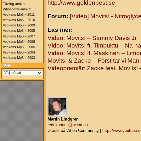
http://www.goldenbest.se
Tävling-arkivet
Whoabattle-arkivet
Veckans Mp3 – 2011
Forum:
[Video] Movits! - Nitroglyce
Veckans Mp3 – 2010
Veckans Mp3 – 2009
Läs mer:
Veckans Mp3 – 2008
Veckans Mp3 – 2007
Video: Movits! – Sammy Davis Jr
Veckans Mp3 – 2006
Video: Movits! ft. Timbuktu – Na n
Veckans Mp3 – 2005
Video: Movits! ft. Maskinen – Limo
Veckans Mp3 – 2004
Veckans Mp3 – 2003
Movits! & Zacke – Först tar vi Man
Videopremiär: Zacke feat. Movits! 
Martin Lindgren
redaktionen@whoa.nu
Oracle
på Whoa Community |
http://www.youtube