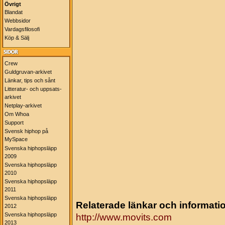
Övrigt
Blandat
Webbsidor
Vardagsfilosofi
Köp & Sälj
Crew
Guldgruvan-arkivet
Länkar, tips och sånt
Litteratur- och uppsats-
arkivet
Netplay-arkivet
Om Whoa
Support
Svensk hiphop på
MySpace
Svenska hiphopsläpp
2009
Svenska hiphopsläpp
2010
Svenska hiphopsläpp
2011
Svenska hiphopsläpp
Relaterade länkar och informati
2012
Svenska hiphopsläpp
http://www.movits.com
2013