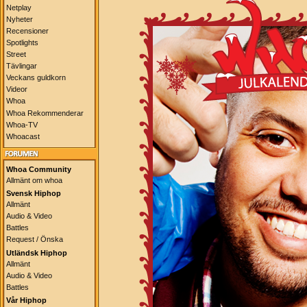
Netplay
Nyheter
Recensioner
Spotlights
Street
Tävlingar
Veckans guldkorn
Videor
Whoa
Whoa Rekommenderar
Whoa-TV
Whoacast
Whoa Community
Allmänt om whoa
Svensk Hiphop
Allmänt
Audio & Video
Battles
Request / Önska
Utländsk Hiphop
Allmänt
Audio & Video
Battles
Vår Hiphop