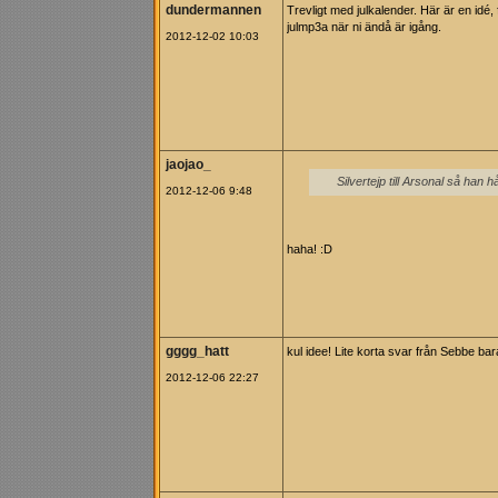
dundermannen
Trevligt med julkalender. Här är en idé,
julmp3a när ni ändå är igång.
2012-12-02 10:03
jaojao_
Silvertejp till Arsonal så han hå
2012-12-06 9:48
haha! :D
gggg_hatt
kul idee! Lite korta svar från Sebbe bar
2012-12-06 22:27