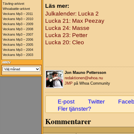
Tävling-arkivet
Läs mer:
Whoabattle-arkivet
Julkalender: Lucka 2
Veckans Mp3 – 2011
Veckans Mp3 – 2010
Lucka 21: Max Peezay
Veckans Mp3 – 2009
Lucka 24: Masse
Veckans Mp3 – 2008
Lucka 23: Petter
Veckans Mp3 – 2007
Veckans Mp3 – 2006
Lucka 20: Cleo
Veckans Mp3 – 2005
Veckans Mp3 – 2004
Veckans Mp3 – 2003
Jon Mauno Pettersson
redaktionen@whoa.nu
JMP
på Whoa Community
E-post
Twitter
Face
Fler tjänster?
Kommentarer