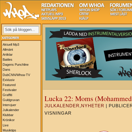
Aktuell Mp3
Allmänt
Artiklar
Battles
Dagens Punchline
Dans
DubCNN/Whoa-TV
Exklusiv
Featured
Festivaler
Graffiti
Lucka 22: Moms (Mohammed 
Guldgruvan
Intervjuer
JULKALENDER
,
NYHETER
| PUBLICERA
Julkalender
VISNINGAR
Klubbar
Krönikor
Live
Musiktips