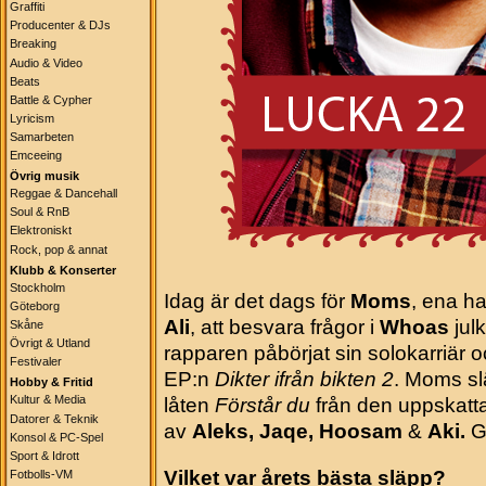
Graffiti
Producenter & DJs
Breaking
Audio & Video
Beats
Battle & Cypher
Lyricism
Samarbeten
Emceeing
Övrig musik
Reggae & Dancehall
Soul & RnB
Elektroniskt
Rock, pop & annat
Klubb & Konserter
Stockholm
Idag är det dags för
Moms
, ena h
Göteborg
Ali
, att besvara frågor i
Whoa
s
jul
Skåne
Övrigt & Utland
rapparen påbörjat sin solokarriär 
Festivaler
EP:n
Dikter ifrån bikten 2
. Moms sl
Hobby & Fritid
Kultur & Media
låten
Förstår du
från den uppskatt
Datorer & Teknik
av
Aleks, Jaqe, Hoosam
&
Aki.
G
Konsol & PC-Spel
Sport & Idrott
Vilket var årets bästa släpp?
Fotbolls-VM