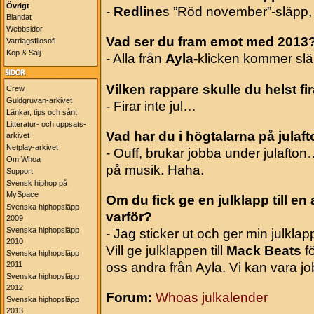
Övrigt
-
Redline
s ”Röd november”-släpp, 
Blandat
Webbsidor
Vad ser du fram emot med 2013
Vardagsfilosofi
Köp & Sälj
- Alla från
Ayla-
klicken kommer sl
Vilken rappare skulle du helst fi
Crew
Guldgruvan-arkivet
- Firar inte jul…
Länkar, tips och sånt
Litteratur- och uppsats-
Vad har du i högtalarna på julaf
arkivet
Netplay-arkivet
- Ouff, brukar jobba under julafto
Om Whoa
på musik. Haha.
Support
Svensk hiphop på
MySpace
Om du fick ge en julklapp till 
Svenska hiphopsläpp
varför?
2009
Svenska hiphopsläpp
- Jag sticker ut och ger min julklapp
2010
Vill ge julklappen till
Mack Beats
fö
Svenska hiphopsläpp
2011
oss andra från Ayla. Vi kan vara 
Svenska hiphopsläpp
2012
Forum:
Whoas julkalender
Svenska hiphopsläpp
2013