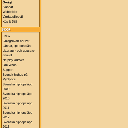
Övrigt
Blandat
Webbsidor
Vardagsfilosofi
Köp & Sälj
Crew
Guldgruvan-arkivet
Länkar, tips och sånt
Litteratur- och uppsats-
arkivet
Netplay-arkivet
Om Whoa
Support
Svensk hiphop på
MySpace
Svenska hiphopsläpp
2009
Svenska hiphopsläpp
2010
Svenska hiphopsläpp
2011
Svenska hiphopsläpp
2012
Svenska hiphopsläpp
2013