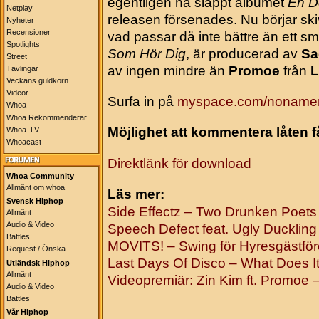
egentligen ha släppt albumet
En De
Netplay
releasen försenades. Nu börjar sk
Nyheter
Recensioner
vad passar då inte bättre än ett s
Spotlights
Som Hör Dig
, är producerad av
Sa
Street
av ingen mindre än
Promoe
från
L
Tävlingar
Veckans guldkorn
Videor
Surfa in på
myspace.com/noname
Whoa
Whoa Rekommenderar
Möjlighet att kommentera låten 
Whoa-TV
Whoacast
Direktlänk för download
Whoa Community
Allmänt om whoa
Läs mer:
Svensk Hiphop
Side Effectz – Two Drunken Poets
Allmänt
Audio & Video
Speech Defect feat. Ugly Duckling
Battles
MOVITS! – Swing för Hyresgästfö
Request / Önska
Last Days Of Disco – What Does I
Utländsk Hiphop
Allmänt
Videopremiär: Zin Kim ft. Promoe 
Audio & Video
Battles
Vår Hiphop