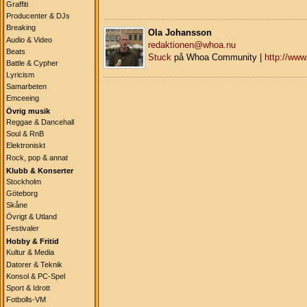
Graffiti
Producenter & DJs
Breaking
Ola Johansson
Audio & Video
redaktionen@whoa.nu
Beats
Stuck
på Whoa Community |
http://ww
Battle & Cypher
Lyricism
Samarbeten
Emceeing
Övrig musik
Reggae & Dancehall
Soul & RnB
Elektroniskt
Rock, pop & annat
Klubb & Konserter
Stockholm
Göteborg
Skåne
Övrigt & Utland
Festivaler
Hobby & Fritid
Kultur & Media
Datorer & Teknik
Konsol & PC-Spel
Sport & Idrott
Fotbolls-VM