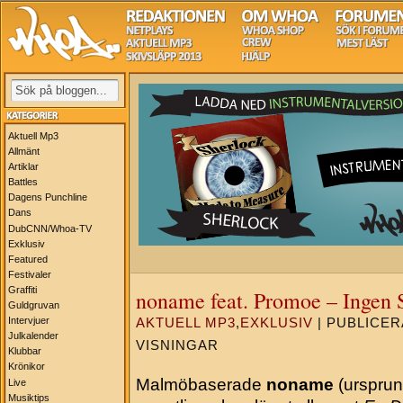
Aktuell Mp3
Allmänt
Artiklar
Battles
Dagens Punchline
Dans
DubCNN/Whoa-TV
Exklusiv
Featured
Festivaler
Graffiti
noname feat. Promoe – Ingen
Guldgruvan
Intervjuer
AKTUELL MP3
,
EXKLUSIV
| PUBLICERA
Julkalender
VISNINGAR
Klubbar
Krönikor
Malmöbaserade
noname
(ursprun
Live
Musiktips