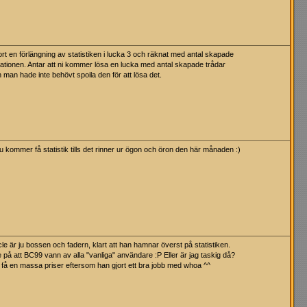
ort en förlängning av statistiken i lucka 3 och räknat med antal skapade
vationen. Antar att ni kommer lösa en lucka med antal skapade trådar
man hade inte behövt spoila den för att lösa det.
 kommer få statistik tills det rinner ur ögon och öron den här månaden :)
cle är ju bossen och fadern, klart att han hamnar överst på statistiken.
 på att BC99 vann av alla "vanliga" användare :P Eller är jag taskig då?
få en massa priser eftersom han gjort ett bra jobb med whoa ^^