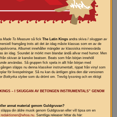
va
Made To Measure
så fick
The Latin Kings
andra skiva
I skuggan av
ersiell framgång trots att det än idag måste klassas som en av de
opskivorna. Albumet innehåller mängder av klassiska minnesvärda
ras än idag. Soundet är mörkt men blandar ändå allvar med humor. Men
från skivan är kanske beatsen. Beats som från början innehöll
nde användas. Så gruppen fick spela in allt från början med
a gången släpps nu denna klassiker instrumentalt, rippat från vinyl som
lar för livespelningar. Så nu kan du äntligen göra den där versionen
ler
Botkyrka stylee
som du drömt om. Trevlig lyssning och en riktigt
 KINGS – I SKUGGAN AV BETONGEN INSTRUMENTALS” GENOM
 eller annat material genom Guldgruvan?
 släppa din äldre musik genom Guldgruvan eller vill tipsa om en
a
redaktionen@whoa.nu
. Samtliga releaser hittar du här: