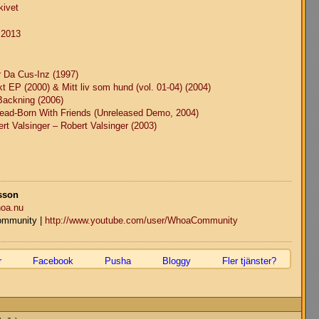
kivet
 2013
 Da Cus-Inz (1997)
 EP (2000) & Mitt liv som hund (vol. 01-04) (2004)
Backning (2006)
Dead-Born With Friends (Unreleased Demo, 2004)
rt Valsinger – Robert Valsinger (2003)
sson
oa.nu
mmunity |
http://www.youtube.com/user/WhoaCommunity
r
Facebook
Pusha
Bloggy
Fler tjänster?