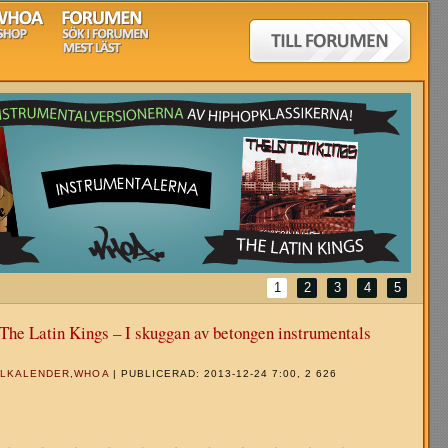
1
2
3
4
5
The Latin Kings – I skuggan av betongen instrumentals
ULKALENDER
,
WHOA
| PUBLICERAD: 2013-12-24 7:00, 2 626