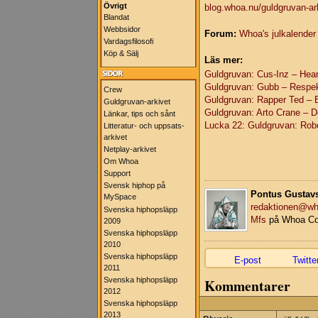
Övrigt
blog.whoa.nu/guldgruvan-ar
Blandat
Webbsidor
Forum:
Whoa's julkalender
Vardagsfilosofi
Köp & Sälj
Läs mer:
Guldgruvan: Cus-Inz – Hear
Guldgruvan: Gubb – Respekt
Crew
Guldgruvan: Rapper Ted – 
Guldgruvan-arkivet
Guldgruvan: Arto Crane – 
Länkar, tips och sånt
Lucka 22: Guldgruvan: Robe
Litteratur- och uppsats-
arkivet
Netplay-arkivet
Om Whoa
Support
Svensk hiphop på
Pontus Gustav
MySpace
redaktionen@wh
Svenska hiphopsläpp
Mfs
på Whoa Co
2009
Svenska hiphopsläpp
2010
Svenska hiphopsläpp
E-post
Twitte
2011
Svenska hiphopsläpp
Kommentarer
2012
Svenska hiphopsläpp
2013