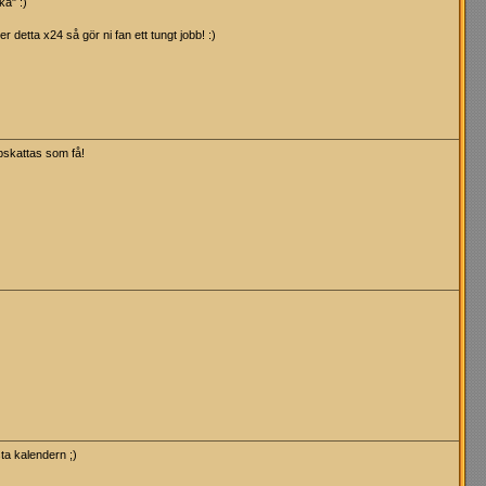
ka" :)
er detta x24 så gör ni fan ett tungt jobb! :)
pskattas som få!
ta kalendern ;)