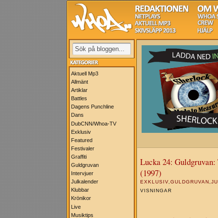
Aktuell Mp3
Allmänt
Artiklar
Battles
Dagens Punchline
Dans
DubCNN/Whoa-TV
Exklusiv
Featured
Festivaler
Graffiti
Lucka 24: Guldgruvan: 
Guldgruvan
(1997)
Intervjuer
Julkalender
EXKLUSIV
,
GULDGRUVAN
,
J
Klubbar
VISNINGAR
Krönikor
Live
Musiktips