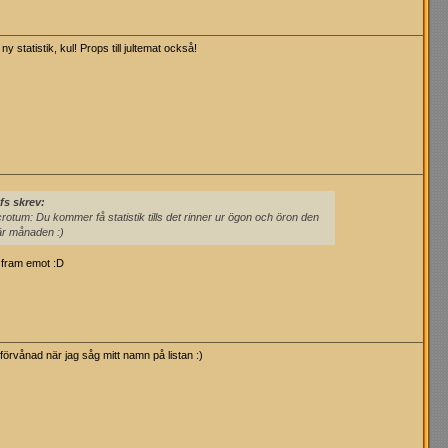
e ny statistik, kul! Props till jultemat också!
fs skrev:
rotum: Du kommer få statistik tills det rinner ur ögon och öron den
är månaden :)
 fram emot :D
förvånad när jag såg mitt namn på listan :)