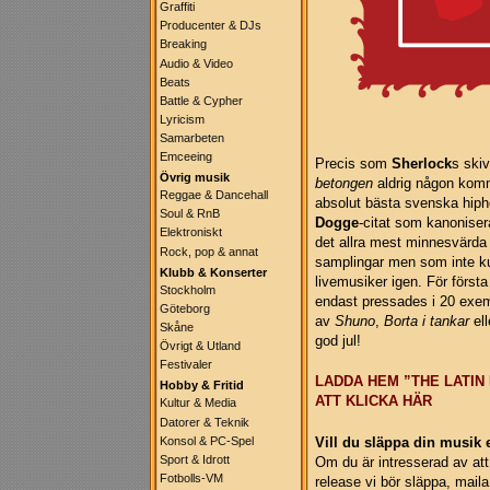
Graffiti
Producenter & DJs
Breaking
Audio & Video
Beats
Battle & Cypher
Lyricism
Samarbeten
Emceeing
Precis som
Sherlock
s ski
Övrig musik
betongen
aldrig någon komm
Reggae & Dancehall
absolut bästa svenska hiph
Soul & RnB
Dogge
-citat som kanonise
Elektroniskt
det allra mest minnesvärda 
Rock, pop & annat
samplingar men som inte ku
Klubb & Konserter
livemusiker igen. För först
Stockholm
endast pressades i 20 exemp
Göteborg
av
Shuno
,
Borta i tankar
el
Skåne
god jul!
Övrigt & Utland
Festivaler
LADDA HEM ”THE LATIN
Hobby & Fritid
ATT KLICKA HÄR
Kultur & Media
Datorer & Teknik
Vill du släppa din musik
Konsol & PC-Spel
Sport & Idrott
Om du är intresserad av att
Fotbolls-VM
release vi bör släppa, mail