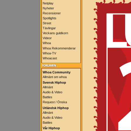
Netplay
Nyheter
Recensioner
Spotlights
Street
Tävlingar
Veckans guldkorn
Videor
Whoa
Whoa Rekommenderar
Whoa-TV
Whoacast
Whoa Community
Allmänt om whoa
Svensk Hiphop
Allmänt
Audio & Video
Battles
Request / Önska
Utländsk Hiphop
Allmänt
Audio & Video
Battles
Vår Hiphop